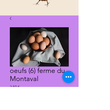
oeufs (6) ferme du
Montaval
Prix
3,50 €
Quantité
*