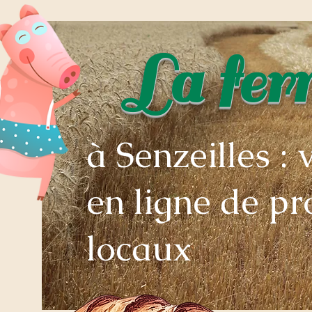
La fe
à Senzeilles : 
en ligne de pr
locaux