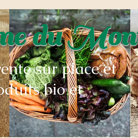
rme du Mon
vente sur place et
oduits bio et