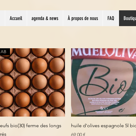
Accueil
agenda & news
À propos de nous
FAQ
Boutiq
AB
Aperçu rapide
Aperçu rapide
eufs bio(30) ferme des longs
huile d'olives espagnole 5l bi
rés
Prix
69,00 €