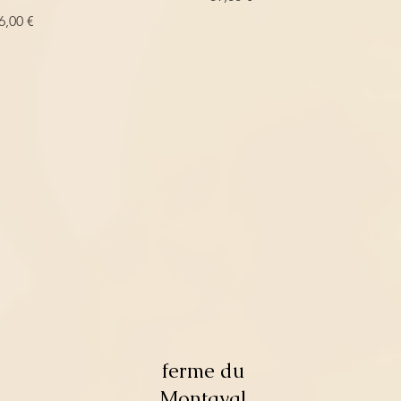
rix
6,00 €
ferme du
Montaval