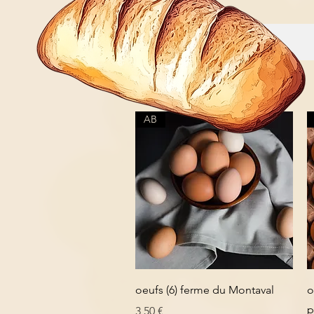
AB
Aperçu rapide
oeufs (6) ferme du Montaval
o
p
Prix
3,50 €