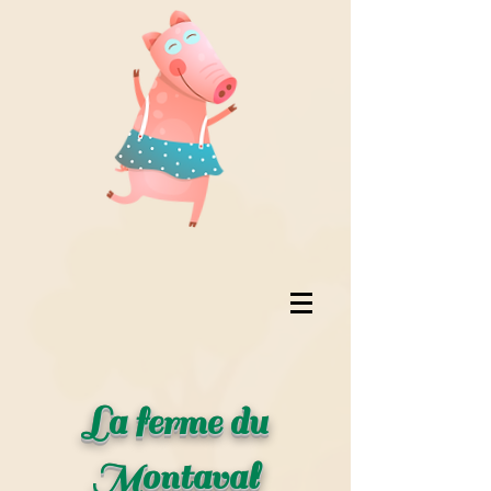
La ferme du
Montaval