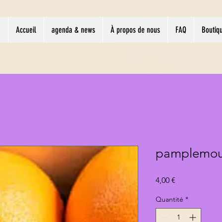
Accueil
agenda & news
À propos de nous
FAQ
Boutiq
pamplemous
Prix
4,00 €
Quantité
*