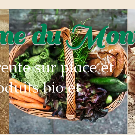
rme du Mon
vente sur place et
oduits bio et