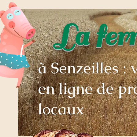
La fe
à Senzeilles : 
en ligne de pr
locaux